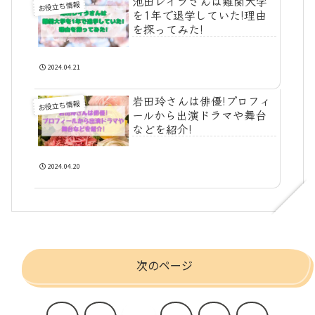
池田レイラさんは難関大学
お役立ち情報
を1年で退学していた!理由
を探ってみた!
2024.04.21
岩田玲さんは俳優!プロフィ
お役立ち情報
ールから出演ドラマや舞台
などを紹介!
2024.04.20
次のページ