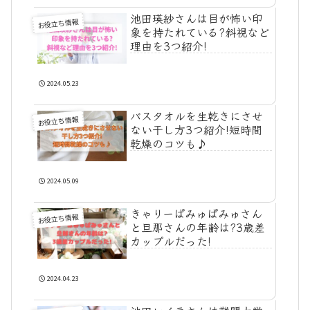
池田瑛紗さんは目が怖い印
お役立ち情報
象を持たれている?斜視など
理由を3つ紹介!
2024.05.23
バスタオルを生乾きにさせ
お役立ち情報
ない干し方3つ紹介!短時間
乾燥のコツも♪
2024.05.09
きゃりーぱみゅぱみゅさん
お役立ち情報
と旦那さんの年齢は?3歳差
カップルだった!
2024.04.23