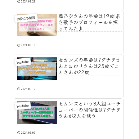
2024.06.26
舞乃空さんの年齢は19歳!若
お役立ち情報
き歌手のプロフィールを探
ってみた♪
2024.06.18
セカンズの年齢は?ダナヲさ
YouTube
んとまゆりさんは25歳でこ
とさんが22歳!
2024.06.12
セカンズという3人組ユーチ
YouTube
ューバーの関係性は?ダナヲ
さんが2人を誘う
2024.06.07