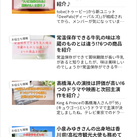
紹介♪
tobe(トゥービー)から新ユニット
｢DeePals(ディーパルズ)｣が結成され
てから、メンバーが気になっていまし
た!2024年5月17日に滝沢秀明さんが代
表取締役を務めるtobeの研修生か
ら、6人組新ユニットの｢DeePals｣が
常温保存できる牛乳の味は冷
お役立ち情報
結成され...
蔵のものとは違う!?6つの商品
を紹介
常温保存ができて賞味期限が長い牛乳
があると知りましたが、味は美味しい
のでしょうか?常温保存ができる牛乳
は、高温で消毒していますが、成分の
変化も味への影響もないとされていま
すよ。冷蔵保存の一般的な牛乳は、1
髙橋海人の演技は評価が高い!6
お役立ち情報
週間~2週間しかもたないので、賞味
つのドラマや映画と次回主演
期...
作を紹介♪
King & Princeの髙橋海人さんが｢95｣
(キュウゴー)というドラマで主演が決
定しましたね。テレビ東京でのドラマ
出演は初めてで、しかも初主演となり
ます。髙橋海人さんってドラマに出て
るイメージがなかったけれど、演技の
小泉みゆきさんの出身地は香
お役立ち情報
評価はどうなのだろ...
川県!高松市観光大使も務めて