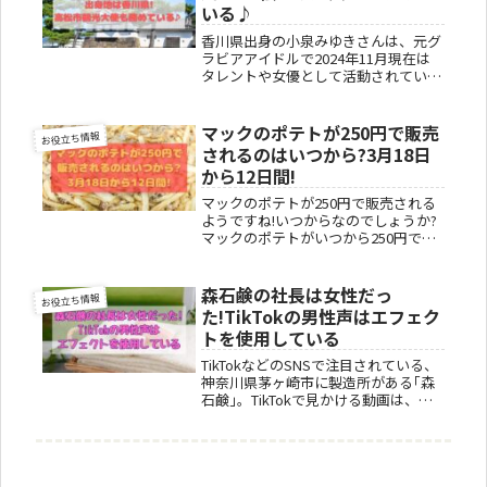
いる♪
香川県出身の小泉みゆきさんは、元グ
ラビアアイドルで2024年11月現在は
タレントや女優として活動されていま
す。また、小泉みゆきさんの出身地で
ある香川県の高松市観光大使も務めて
います。本記事では、小泉みゆきさん
マックのポテトが250円で販売
お役立ち情報
の出身地などプロフィールについて...
されるのはいつから?3月18日
から12日間!
マックのポテトが250円で販売される
ようですね!いつからなのでしょうか?
マックのポテトがいつから250円で購
入できるのか知りたいですよね。3月
18日から3月29日の12日間、一部の店
舗は除かれますが、全国のマクドナル
森石鹸の社長は女性だっ
お役立ち情報
ド店舗にて特別価格の25...
た!TikTokの男性声はエフェク
トを使用している
TikTokなどのSNSで注目されている、
神奈川県茅ヶ崎市に製造所がある｢森
石鹸｣。TikTokで見かける動画は、カ
タコトの男性の声で商品などの説明を
されていますが、社長が男性なのでし
ょうか?TikTokの動画では、男性の声
で商品などの説明...