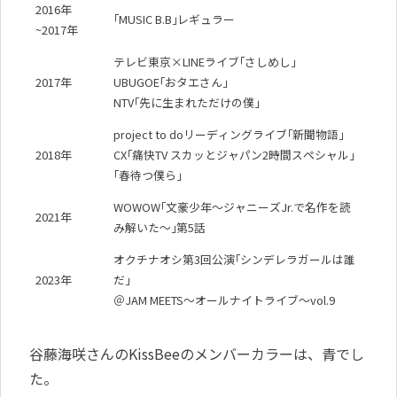
2016年
｢MUSIC B.B｣レギュラー
~2017年
テレビ東京×LINEライブ｢さしめし｣
2017年
UBUGOE｢おタエさん｣
NTV｢先に生まれただけの僕｣
project to doリーディングライブ｢新聞物語｣
2018年
CX｢痛快TV スカッとジャパン2時間スペシャル｣
｢春待つ僕ら｣
WOWOW｢文豪少年〜ジャニーズJr.で名作を読
2021年
み解いた〜｣第5話
オクチナオシ第3回公演｢シンデレラガールは誰
2023年
だ｣
＠JAM MEETS〜オールナイトライブ〜vol.9
谷藤海咲さんのKissBeeのメンバーカラーは、青でし
た。