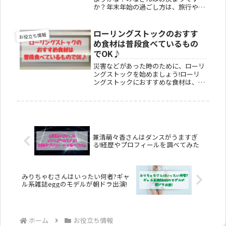
か？年末年始の過ごし方は、旅行や家
でなどさまざまではないでしょうか。
年末年始の休みには、家族との時間を
ゆっくり楽しんでくださいね。家族み
ローリングストックのおすす
お役立ち情報
んなで楽しむためと旅行をこれから考
め食材は普段食べているもの
え始...
でOK♪
災害などがあった時のために、ローリ
ングストックを始めましょう!ローリ
ングストックにおすすめな食材は、乾
麺やレトルト食品、缶詰などであなた
が普段から食べ慣れているものです
よ。ローリングストックとは、循環さ
せながら(ローリング)、備蓄(ストッ
ク...
兼清萌々香さんはダンスがうますぎ
る!経歴やプロフィールを調べてみた
みりちゃむさんはいったい何者?ギャ
ル系雑誌eggのモデルが朝ドラ出演!
ホーム
お役立ち情報