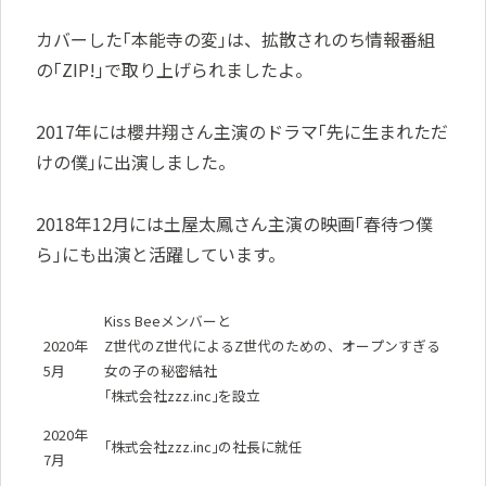
カバーした｢本能寺の変｣は、拡散されのち情報番組
の｢ZIP!｣で取り上げられましたよ。
2017年には櫻井翔さん主演のドラマ｢先に生まれただ
けの僕｣に出演しました。
2018年12月には土屋太鳳さん主演の映画｢春待つ僕
ら｣にも出演と活躍しています。
Kiss Beeメンバーと
2020年
Z世代のZ世代によるZ世代のための、オープンすぎる
5月
女の子の秘密結社
｢株式会社zzz.inc｣を設立
2020年
｢株式会社zzz.inc｣の社長に就任
7月