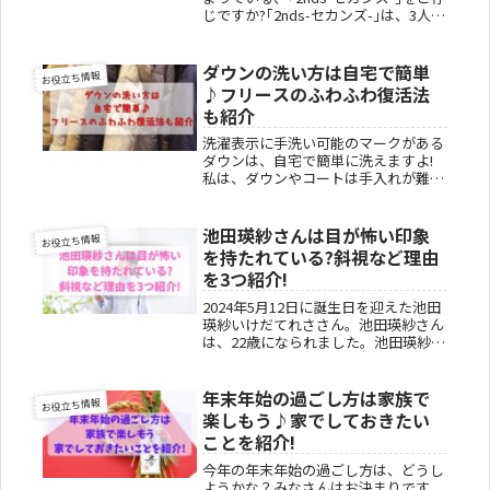
じですか?｢2nds-セカンズ-｣は、3人組
のユーチューバ―で2022年の4月から
活動を始め、2025年2月現在12.4万人
のチャンネル登録者数がいます。私
ダウンの洗い方は自宅で簡単
お役立ち情報
は、｢2...
♪フリースのふわふわ復活法
も紹介
洗濯表示に手洗い可能のマークがある
ダウンは、自宅で簡単に洗えますよ!
私は、ダウンやコートは手入れが難し
いと思っていて、必ずクリーニングに
出していました。クリーニングへ行く
手間とコストを考えると、自宅で洗え
池田瑛紗さんは目が怖い印象
お役立ち情報
れば良いのに思いますよね。今記事で
を持たれている?斜視など理由
は...
を3つ紹介!
2024年5月12日に誕生日を迎えた池田
瑛紗いけだてれささん。池田瑛紗さん
は、22歳になられました。池田瑛紗さ
んの目が怖いと耳にしました。きれい
な方だと思うのですが、なぜ怖い印象
を持たれてしまうのでしょうか?池田
年末年始の過ごし方は家族で
お役立ち情報
瑛紗さんは、SNSで目が怖い...
楽しもう♪家でしておきたい
ことを紹介!
今年の年末年始の過ごし方は、どうし
ようかな？みなさんはお決まりです