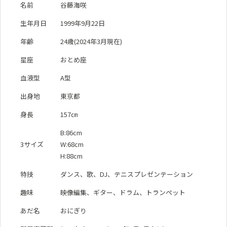
名前
谷藤海咲
生年月日
1999年9月22日
年齢
24歳(2024年3月現在)
星座
おとめ座
血液型
A型
出身地
東京都
身長
157㎝
B:86cm
3サイズ
W:68cm
H:88cm
特技
ダンス、歌、DJ、テニスプレゼンテーション
趣味
映像編集、ギター、ドラム、トランペット
あだ名
おにぎり