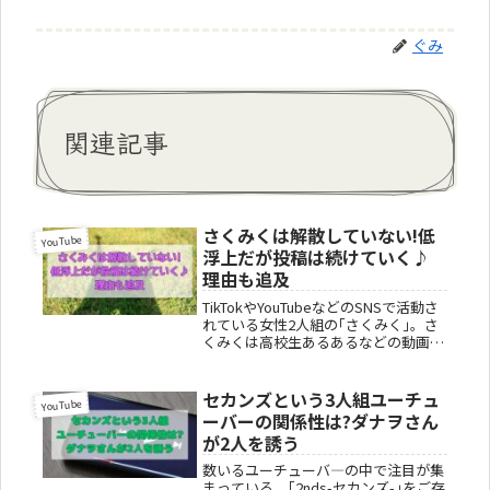
ぐみ
関連記事
さくみくは解散していない!低
YouTube
浮上だが投稿は続けていく♪
理由も追及
TikTokやYouTubeなどのSNSで活動さ
れている女性2人組の｢さくみく｣。さ
くみくは高校生あるあるなどの動画を
投稿されていて、注目されています。
2024年5月のイベントが中止になった
り、さくみくの投稿が減ったりしてい
セカンズという3人組ユーチュ
YouTube
ますが、解散して...
ーバーの関係性は?ダナヲさん
が2人を誘う
数いるユーチューバ―の中で注目が集
まっている、｢2nds-セカンズ-｣をご存